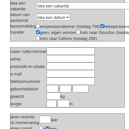
kies een
vakantie
datum van
aankomst
kamerindeling
eenpersoonskamer (toeslag 70€)
tweepersoon
transfer
geen, eigen vervoer
trein naar Gourdon (toesla
trein naar Cahors (toeslag 25€)
naam ruiter/menner
adres
postcode en plaats
e-mail
telefoonnummer
geboortedatum
/
/
gewicht
kg
lengte
.
m
jaren recente
jaar
rij-/menervaring
eigen paard
ja
nee