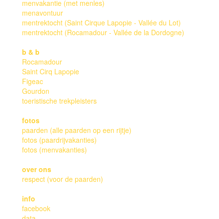
menvakantie (met menles)
menavontuur
mentrektocht (Saint Cirque Lapopie - Vallée du Lot)
mentrektocht (Rocamadour - Vallée de la Dordogne)
b & b
Rocamadour
Saint Cirq Lapopie
Figeac
Gourdon
toeristische trekpleisters
fotos
paarden (alle paarden op een rijtje)
fotos (paardrijvakanties)
fotos (menvakanties)
over ons
respect (voor de paarden)
info
facebook
data