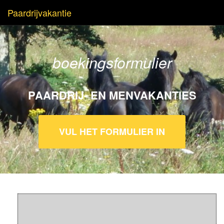
Paardrijvakantie
boekingsformulier
PAARDRIJ- EN MENVAKANTIES
VUL HET FORMULIER IN