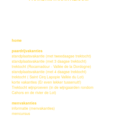
ALL RIGHTS RESERVED. WEBDESIGN &
DEVELOPMENT: ERICA DE GRAAF, COPYRIGHT
FOTO'S: EDWIN DE GRAAF
home
paardrijvakanties
standplaatsvakantie (met tweedaagse trektocht)
standplaatsvakantie (met 3 daagse trektocht)
trektocht (Rocamadour - Vallée de la Dordogne)
standplaatsvakantie (met 4 daagse trektocht)
trektocht ( Saint Cirq Lapopie Vallée du Lot)
korte vakanties (Er even lekker tussenuit!)
Trektocht wijnproeven (in de wijngaarden rondom
Cahors en de rivier de Lot)
menvakanties
informatie (menvakanties)
mencursus