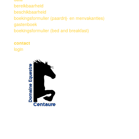
bereikbaarheid
beschikbaarheid
boekingsformulier (paardrij- en menvakanties)
gastenboek
boekingsformulier (bed and breakfast)
contact
login
EARL Domaine Equestre Centaure
Edwin en Erica de Graaf
(+33) 06.61.17.01.44