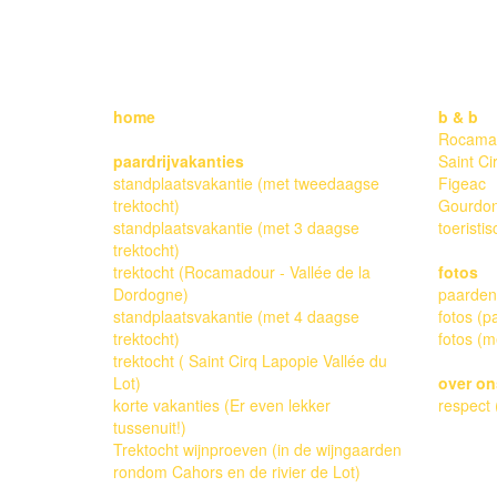
ALL RIGHTS RESERVED.
home
b & b
Rocama
paardrijvakanties
Saint Ci
standplaatsvakantie (met tweedaagse
Figeac
trektocht)
Gourdo
standplaatsvakantie (met 3 daagse
toeristis
trektocht)
trektocht (Rocamadour - Vallée de la
fotos
Dordogne)
paarden 
standplaatsvakantie (met 4 daagse
fotos (p
trektocht)
fotos (m
trektocht ( Saint Cirq Lapopie Vallée du
Lot)
over on
korte vakanties (Er even lekker
respect 
tussenuit!)
Trektocht wijnproeven (in de wijngaarden
rondom Cahors en de rivier de Lot)