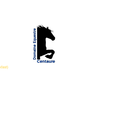
OTO'S: EDWIN DE GRAAF
kfast)
EARL Domaine Equestre Centaure
Edwin en Erica de Graaf
(+33) 06.61.17.01.44
(+33) 06.31.96.50.57
centaure@paardrijvakantie.com