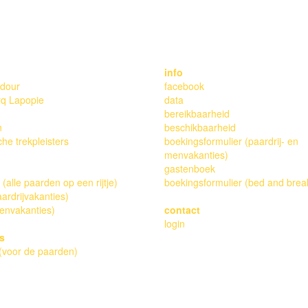
 WEBDESIGN & DEVELOPMENT: ERICA DE GRAAF, COPYRIGHT F
info
dour
facebook
rq Lapopie
data
bereikbaarheid
n
beschikbaarheid
che trekpleisters
boekingsformulier (paardrij- en
menvakanties)
gastenboek
(alle paarden op een rijtje)
boekingsformulier (bed and brea
aardrijvakanties)
envakanties)
contact
login
s
(voor de paarden)