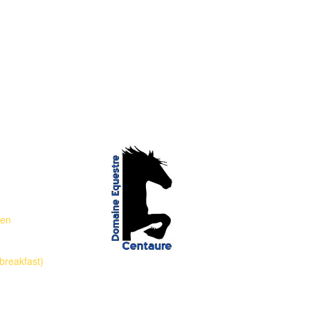
T FOTO'S: EDWIN DE GRAAF
 en
breakfast)
EARL Domaine Equestre Centaure
Edwin en Erica de Graaf