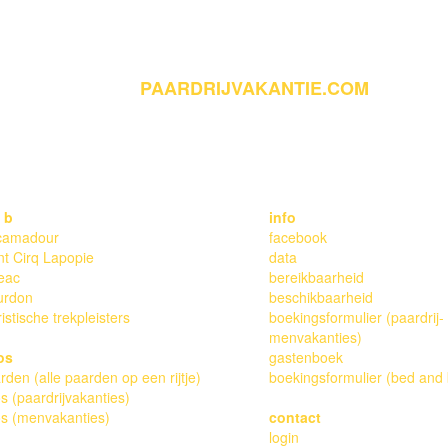
PAARDRIJVAKANTIE.COM
VED. WEBDESIGN & DEVELOPMENT: ERICA DE GRAAF, COPYRIGH
 b
info
camadour
facebook
nt Cirq Lapopie
data
eac
bereikbaarheid
urdon
beschikbaarheid
ristische trekpleisters
boekingsformulier (paardrij-
menvakanties)
os
gastenboek
rden (alle paarden op een rijtje)
boekingsformulier (bed and 
os (paardrijvakanties)
os (menvakanties)
contact
login