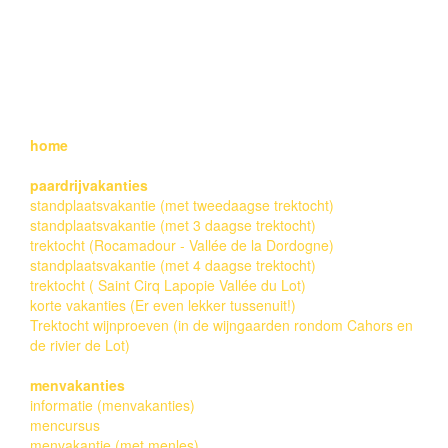
ALL RIGHTS RESERVED. WEBDESIGN & DEVELOPMENT:
ERICA DE GRAAF, COPYRIGHT FOTO'S: EDWIN DE
GRAAF
home
paardrijvakanties
standplaatsvakantie (met tweedaagse trektocht)
standplaatsvakantie (met 3 daagse trektocht)
trektocht (Rocamadour - Vallée de la Dordogne)
standplaatsvakantie (met 4 daagse trektocht)
trektocht ( Saint Cirq Lapopie Vallée du Lot)
korte vakanties (Er even lekker tussenuit!)
Trektocht wijnproeven (in de wijngaarden rondom Cahors en
de rivier de Lot)
menvakanties
informatie (menvakanties)
mencursus
menvakantie (met menles)