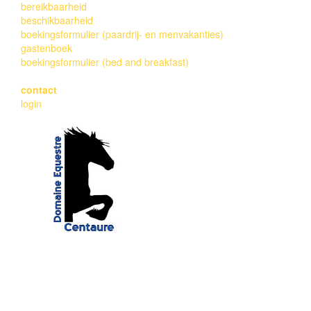
bereikbaarheid
beschikbaarheid
boekingsformulier (paardrij- en menvakanties)
gastenboek
boekingsformulier (bed and breakfast)
contact
login
EARL Domaine Equestre Centaure
Edwin en Erica de Graaf
(+33) 06.61.17.01.44