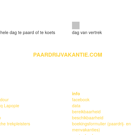
 hele dag te paard of te koets
dag van vertrek
PAARDRIJVAKANTIE.COM
 WEBDESIGN & DEVELOPMENT: ERICA DE GRAAF, COPYRIGHT F
info
dour
facebook
rq Lapopie
data
bereikbaarheid
n
beschikbaarheid
che trekpleisters
boekingsformulier (paardrij- en
menvakanties)