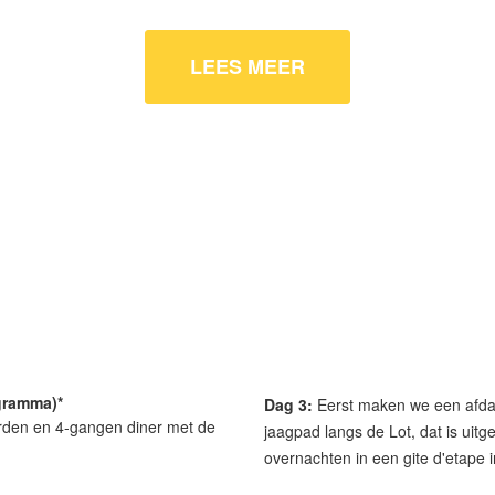
LEES MEER
gramma)*
Dag 3:
Eerst maken we een afdali
den en 4-gangen diner met de
jaagpad langs de Lot, dat is uit
overnachten in een gite d'etape i