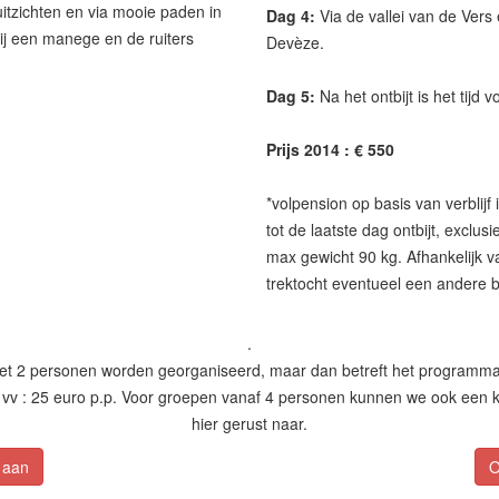
itzichten en via mooie paden in
Dag 4:
Via de vallei van de Vers
ij een manege en de ruiters
Devèze.
Dag 5:
Na het ontbijt is het tijd
Prijs 2014 : € 550
*volpension op basis van verblij
tot de laatste dag ontbijt, exclus
max gewicht 90 kg. Afhankelijk
trektocht eventueel een andere
.
et 2 personen worden georganiseerd, maar dan betreft het programma 
vv : 25 euro p.p. Voor groepen vanaf 4 personen kunnen we ook een 
hier gerust naar.
 aan
O