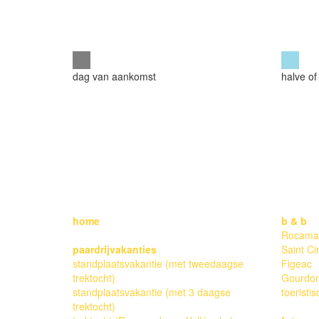
dag van aankomst
halve of
ALL RIGHTS RESERVED.
home
b & b
Rocama
paardrijvakanties
Saint Ci
standplaatsvakantie (met tweedaagse
Figeac
trektocht)
Gourdo
standplaatsvakantie (met 3 daagse
toeristis
trektocht)